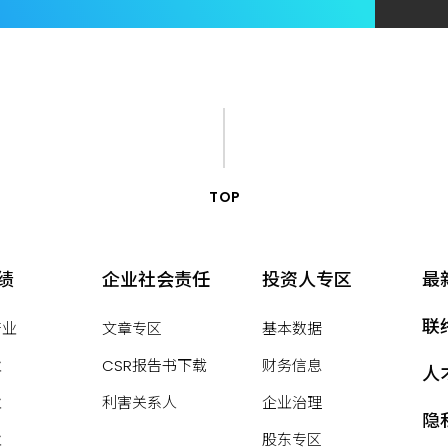
TOP
绩
企业社会责任
投资人专区
最
联
产业
文章专区
基本数据
业
CSR报告书下载
财务信息
人
业
利害关系人
企业治理
隐
业
股东专区