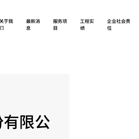
关于我
最新消
服务项
工程实
企业社会责
们
息
目
绩
任
份有限公