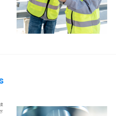
s
续
下