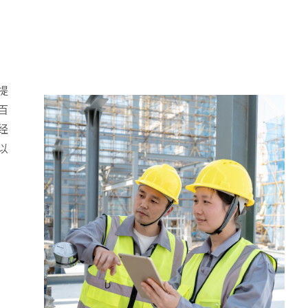
提
百
经
以