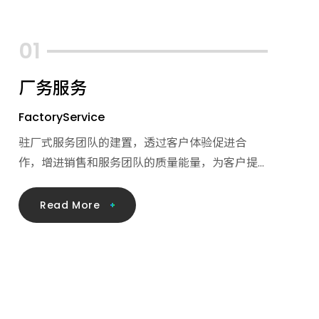
厂务服务
FactoryService
驻厂式服务团队的建置，透过客户体验促进合
作，增进销售和服务团队的质量能量，为客户提
供更深入的观点和快速的解决方案，让兆联实业
的同仁们得以发展、传输、实践环境友善的核心
R
e
a
d
M
o
r
e
价值。