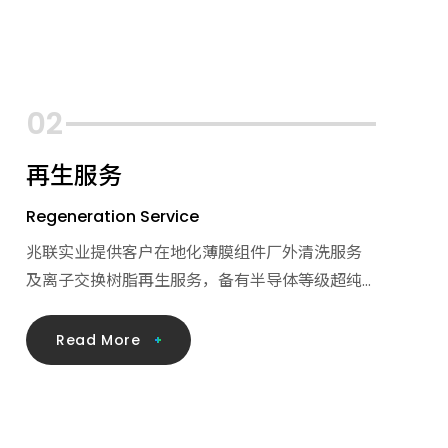
再生服务
Regeneration Service
兆联实业提供客户在地化薄膜组件厂外清洗服务
及离子交换树脂再生服务，备有半导体等级超纯
水洗净来源，配合完善专业的清洗流程，搭配技
术人员丰富的操作经验，ISO 质量认证品管流程，
R
e
a
d
M
o
r
e
合法的排放许可及废弃物处理有效提升产品生命
周期，减少客户操作人力负担及耗材更换的频率
及费用。