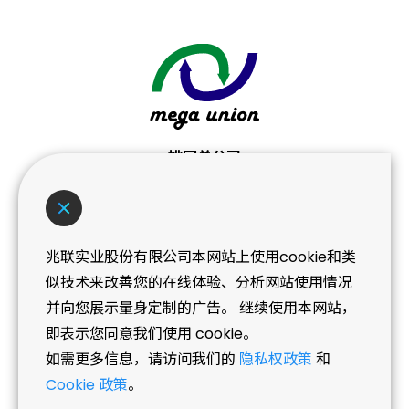
桃园总公司
桃园市桃园区桃莺路439-3号
No. 439-3, Taoying Rd., Taoyuan Dist.,
Taoyuan City
兆联实业股份有限公司本网站上使用cookie和类
T+886 (3) 362-0101
似技术来改善您的在线体验、分析网站使用情况
并向您展示量身定制的广告。 继续使用本网站，
即表示您同意我们使用 cookie。
NEWS
如需更多信息，请访问我们的
隐私权政策
和
06.05
《证交所》台湾高薪指数成分股 纳入美时等
Cookie 政策
。
11档