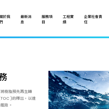
關於我
最新消
服務項
工程實
企業社會責
們
息
目
績
任
務
可將樹脂預先再生轉
OC )的釋出，以達
轉風險。