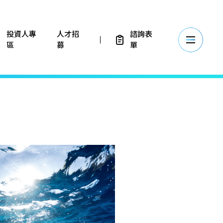
投資人專
人才招
諮詢表
區
募
單