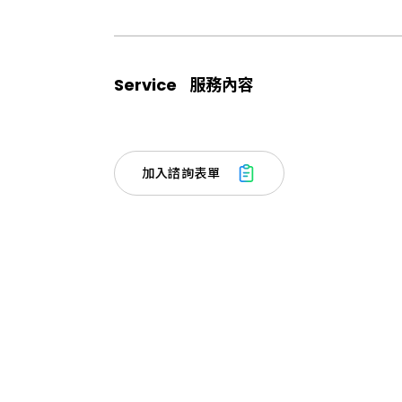
Service
服務內容
加
入
諮
詢
表
單