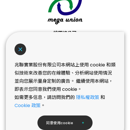
桃園總公司
桃園市桃園區桃鶯路439-3號
No. 439-3, Taoying Rd., Taoyuan Dist.,
Taoyuan City
兆聯實業股份有限公司本網站上使用 cookie 和類
T+886 (3) 362-0101
似技術來改善您的在線體驗、分析網站使用情況
並向您展示量身定制的廣告。 繼續使用本網站，
即表示您同意我們使用 cookie。
NEWS
如需更多信息，請訪問我們的
隱私權政策
和
07.03
兆聯榮獲桃園市庇護工場採購績優企業《金
Cookie 政策
。
質獎》
同
意
使
用
c
o
o
k
i
e
Copyright © Mega Union Technology Inc.All Rights