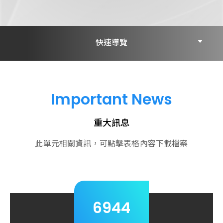
快速導覽
重大訊息
Important News
新聞稿
重大訊息
股東會及法說會
此單元相關資訊，可點擊表格內容下載檔案
其他
6944