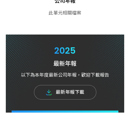
公司年報
此單元相關檔案
2025
最新年報
以下為本年度最新公司年報，歡迎下載報告
最
新
年
報
下
載