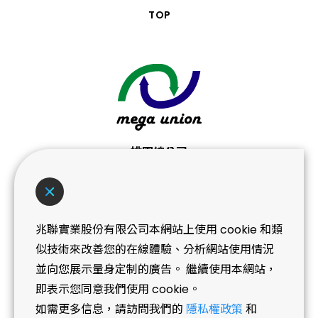
TOP
桃園總公司
桃園市桃園區桃鶯路439-3號
No. 439-3, Taoying Rd., Taoyuan Dist.,
Taoyuan City
兆聯實業股份有限公司本網站上使用 cookie 和類
T+886 (3) 362-0101
似技術來改善您的在線體驗、分析網站使用情況
並向您展示量身定制的廣告。 繼續使用本網站，
即表示您同意我們使用 cookie。
NEWS
如需更多信息，請訪問我們的
隱私權政策
和
07.03
兆聯榮獲桃園市庇護工場採購績優企業《金