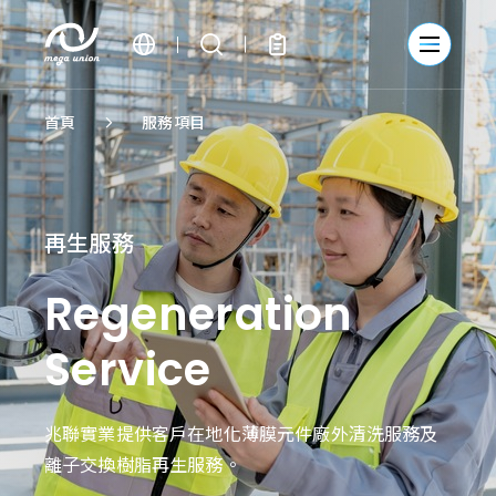
繁體中文
首頁
服務項目
簡體中文
English
再生服務
Regeneration
Service
兆聯實業提供客戶在地化薄膜元件廠外清洗服務及
離子交換樹脂再生服務。