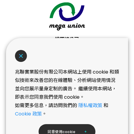
桃園總公司
桃園市桃園區桃鶯路439-3號
No. 439-3, Taoying Rd., Taoyuan Dist.,
Taoyuan City
兆聯實業股份有限公司本網站上使用 cookie 和類
T+886 (3) 362-0101
似技術來改善您的在線體驗、分析網站使用情況
並向您展示量身定制的廣告。 繼續使用本網站，
即表示您同意我們使用 cookie。
NEWS
如需更多信息，請訪問我們的
隱私權政策
和
07.03
兆聯榮獲桃園市庇護工場採購績優企業《金
Cookie 政策
。
質獎》
同
意
使
用
c
o
o
k
i
e