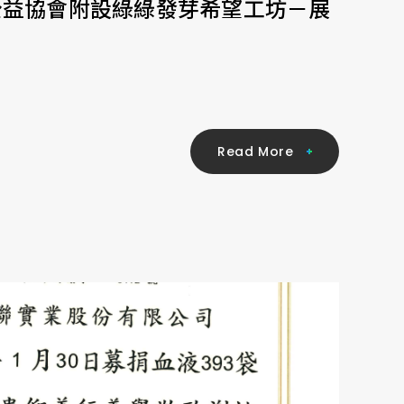
4唯愛公益協會附設綠綠發芽希望工坊－展
R
e
a
d
M
o
r
e