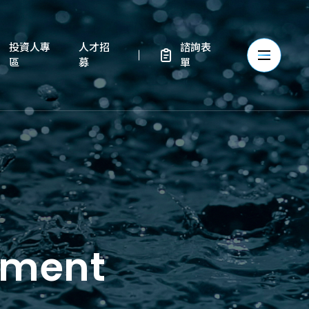
投資人專
人才招
諮詢表
區
募
單
pment