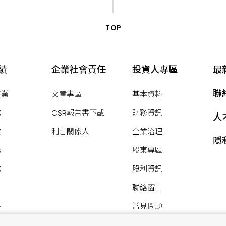
TOP
績
企業社會責任
投資人專區
最
聯
產業
文章專區
基本資料
業
CSR報告書下載
財務資訊
人
業
利害關係人
企業治理
隱
業
股東專區
業
股利資訊
聯絡窗口
多
常見問題