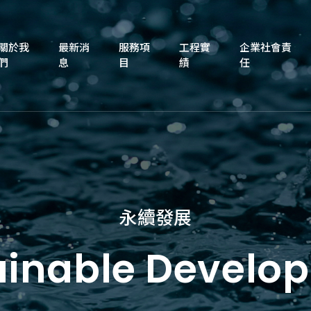
關於我
最新消
服務項
工程實
企業社會責
們
息
目
績
任
永續發展
ainable Develo