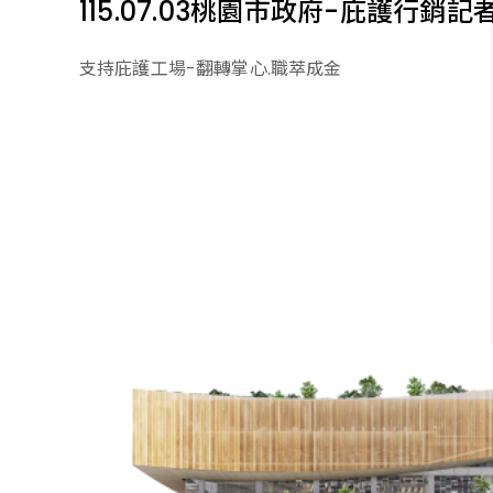
115.07.03桃園市政府-庇護行銷
支持庇護工場-翻轉掌心.職萃成金