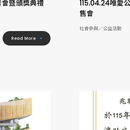
記者會暨頒獎典禮
115.04.2
售會
社會參與／公益活動
R
e
a
d
M
o
r
e