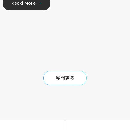
R
e
a
d
M
o
r
e
展
開
更
多