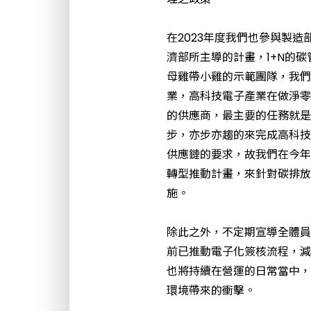
在2023年度我們也參與製
濟部所主導的計畫，1+N的
母雞帶小雞的示範團隊，我們
業，高科技電子產業在做淨零
的供應商，最主要的任務就是
步，亦步亦趨的來完成高科技
供應鏈的要求，故我們在今年
轉型推動計畫，來針對碳排放
施。
除此之外，不定期宣導全體員
前已推動電子化簽核流程，減
也將持續在營運的日常當中，
環境帶來的衝擊。