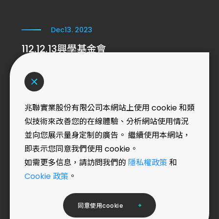
Dec
13. 2023
捐款給財團法人私立學校興學基金會，用於設立獎
學金，幫助經濟困難的學生完成學業。
Aug
08. 2023
兆聯實業股份有限公司本網站上使用 cookie 和類
似技術來改善您的在線體驗、分析網站使用情況
並向您展示量身定制的廣告。 繼續使用本網站，
兆聯積極從事公益活動、社區參與及教
即表示您同意我們使用 cookie。
育款項捐獻，期許持續推動企業社會責
如需更多信息，請訪問我們的
隱私權政策
和
任及拋磚引玉，帶動這塊土地有更多的
Cookie 政策
。
正面關懷及互相扶持的理念
兆聯相信「十年樹木、百年樹人」之理
同
意
使
用
c
o
o
k
i
e
念，於111年透過財團法人私立學校興學